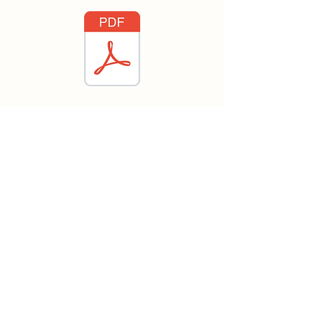
पत्ता
Shaheen Bagh, Jasola, New Delhi, Delhi
110025