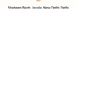
पता
Shaheen Bagh, Jasola, New Delhi, Delhi
110025
© 2024 by VT4India.