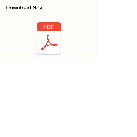
Download Now
Adresse
Shaheen Bagh, Jasola, New Delhi, Delhi
110025