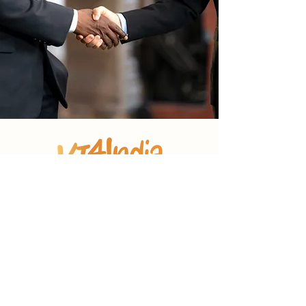
Réservez une démo
Download All Product Brochure
Download Now