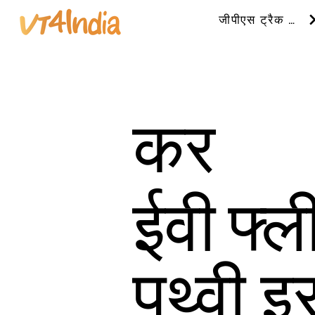
जीपीएस ट्रैक करें
कर
ईवी फ्ल
पृथ्वी 