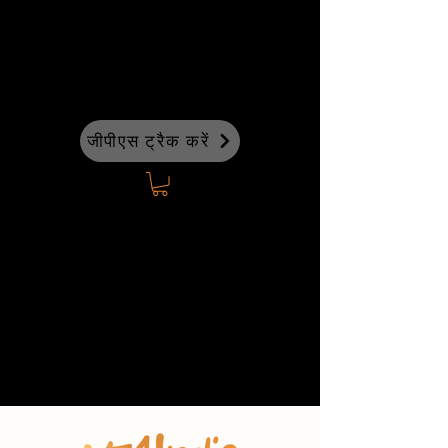
जीपीएस ट्रैक करें
↗
ईवी फ्लीट
↗
ईवी फ्लीट